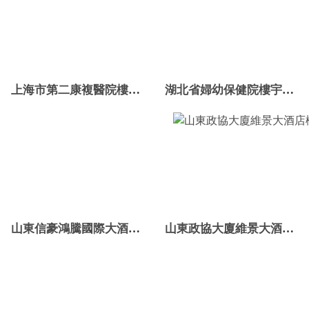
上海市第二康複醫院樓宇自控案例
湖北省婦幼保健院樓宇智能化係統項目
山東信豪鴻騰國際大酒店樓宇控製係統項目
山東政協大廈維景大酒店樓宇自控係統項目