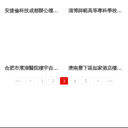
安捷倫科技成都辦公樓樓宇自控項目
淄博師範高等專科學校樓宇控製係統項目
合肥市濱湖醫院樓宇自控係統項目
濟南曆下區如家酒店樓宇自控項目
<<
<
1
2
3
4
5
>
>>