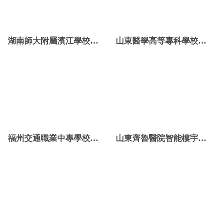
湖南師大附屬濱江學校樓宇自控項目
山東醫學高等專科學校樓宇智能化係統項目
福州交通職業中專學校樓宇自控項目
山東齊魯醫院智能樓宇自控係統項目